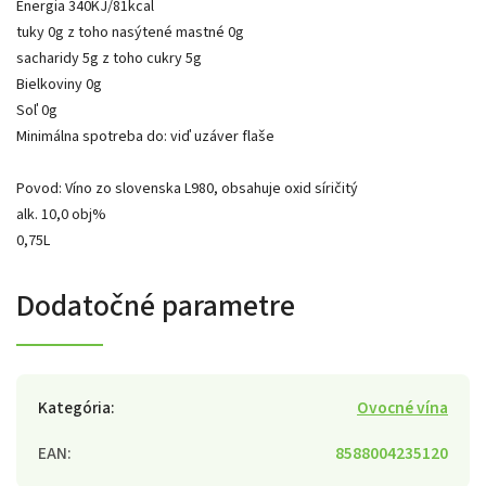
Energia 340KJ/81kcal
tuky 0g z toho nasýtené mastné 0g
sacharidy 5g z toho cukry 5g
Bielkoviny 0g
Soľ 0g
Minimálna spotreba do: viď uzáver flaše
Povod: Víno zo slovenska L980, obsahuje oxid síričitý
alk. 10,0 obj%
0,75L
Dodatočné parametre
Kategória
:
Ovocné vína
EAN
:
8588004235120