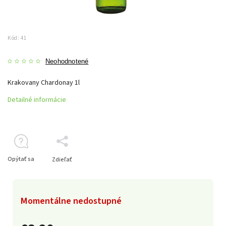
Kód:
41
Neohodnotené
Krakovany Chardonay 1l
Detailné informácie
Opýtať sa
Zdieľať
Momentálne nedostupné