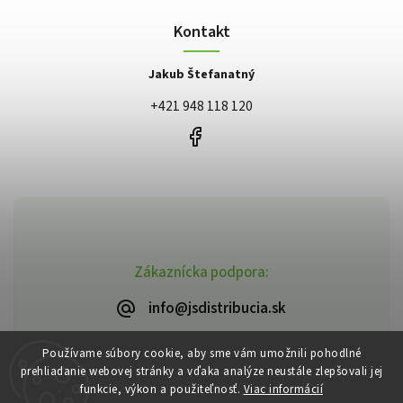
Kontakt
Jakub Štefanatný
+421 948 118 120
Zákaznícka podpora:
info@jsdistribucia.sk
Používame súbory cookie, aby sme vám umožnili pohodlné
prehliadanie webovej stránky a vďaka analýze neustále zlepšovali jej
funkcie, výkon a použiteľnosť.
Viac informácií
Copyright 2026
J.Š. Distribúcia
. Všetky práva vyhradené.