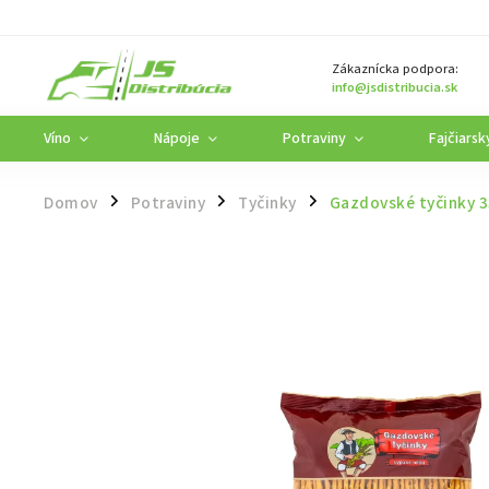
Zákaznícka podpora:
info@jsdistribucia.sk
Víno
Nápoje
Potraviny
Fajčiarsk
Domov
Potraviny
Tyčinky
Gazdovské tyčinky 
/
/
/