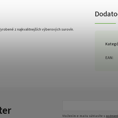
Dodato
yrobené z najkvalitnejších výberových surovín.
Kategó
EAN
:
ter
Vložením e-mailu súhlasíte s
podmienk