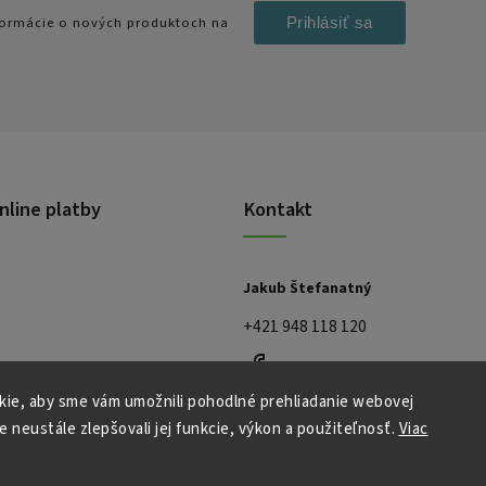
Prihlásiť sa
nformácie o nových produktoch na
nline platby
Kontakt
Jakub Štefanatný
+421 948 118 120
ie, aby sme vám umožnili pohodlné prehliadanie webovej
e neustále zlepšovali jej funkcie, výkon a použiteľnosť.
Viac