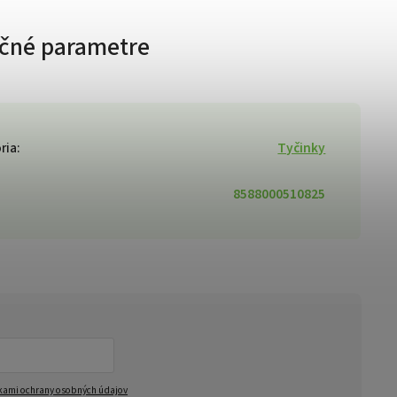
čné parametre
ria
:
Tyčinky
8588000510825
ami ochrany osobných údajov