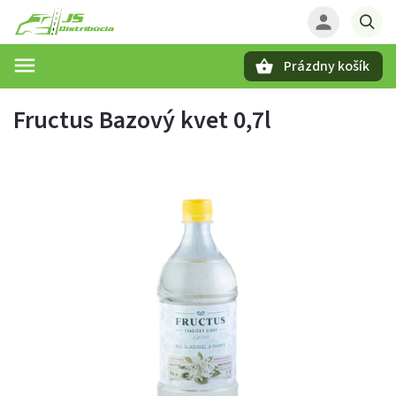
Prázdny košík
Hľadať
Fructus Bazový kvet 0,7l