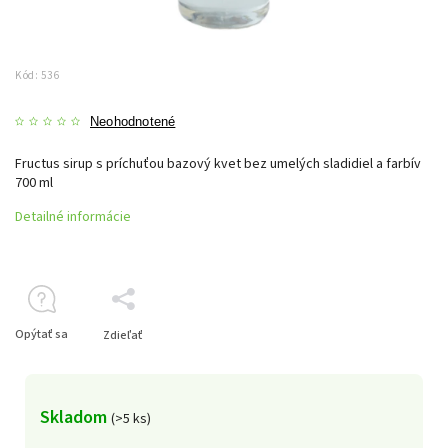
Kód:
536
Neohodnotené
Fructus sirup s príchuťou bazový kvet bez umelých sladidiel a farbív
700 ml
Detailné informácie
Opýtať sa
Zdieľať
Skladom
(>5 ks)