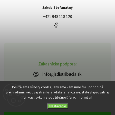
Jakub Štefanatný
+421 948 118 120
Zákaznícka podpora:
info@jsdistribucia.sk
Používame súbory cookie, aby sme vám umožnili pohodlné
prehliadanie webovej stránky a vďaka analýze neustále zlepšovali jej
funkcie, výkon a použiteľnosť.
Viac informácií
Copyright 2026
J.Š. Distribúcia
. Všetky práva vyhradené.
Vytvořil
Shoptet
| Design
Shoptak.cz
Nastavenie