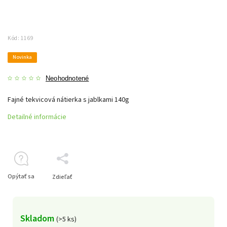
Kód:
1169
Novinka
Neohodnotené
Fajné tekvicová nátierka s jablkami 140g
Detailné informácie
Opýtať sa
Zdieľať
Skladom
(>5 ks)