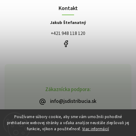
Kontakt
Jakub Štefanatný
+421 948 118 120
Zákaznícka podpora:
info@jsdistribucia.sk
Používame súbory cookie, aby sme vám umožnili pohodlné
prehliadanie webovej stránky a vďaka analýze neustále zlepšovali jej
funkcie, výkon a použiteľnosť.
Viac informácií
Copyright 2026
J.Š. Distribúcia
. Všetky práva vyhradené.