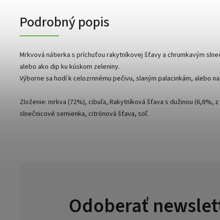
Podrobný popis
Mrkvová nátierka s príchuťou rakytníkovej šťavy a chrumkavým sln
alebo ako dip ku kúskom zeleniny.
Výborne sa hodí k celozrnnému pečivu, slaným palacinkám, alebo na
Zloženie: mrkva (72%), cibuľa, Rakytníková šťava s dužinou (6,6%, z
slnečnicové semienka, citrónová šťava, soľ.
Odoberať newslet