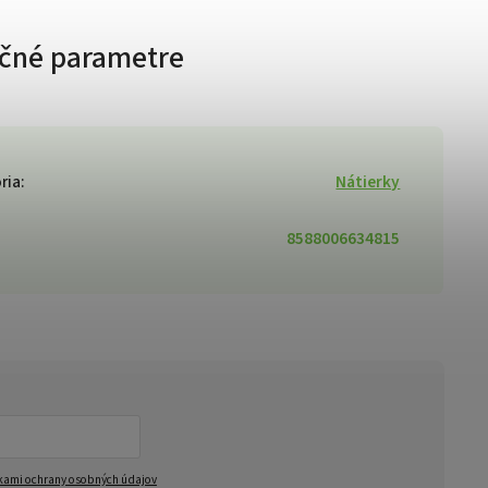
čné parametre
ria
:
Nátierky
8588006634815
ami ochrany osobných údajov