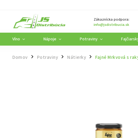
Zákaznícka podpora:
info@jsdistribucia.sk
Víno
Nápoje
Potraviny
Fajčiarsk
Domov
Potraviny
Nátierky
Fajné Mrkvová s ra
/
/
/