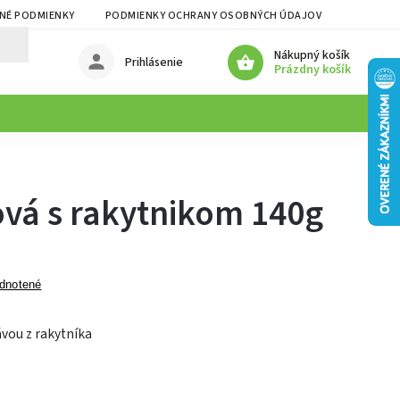
NÉ PODMIENKY
PODMIENKY OCHRANY OSOBNÝCH ÚDAJOV
Nákupný košík
Prihlásenie
Prázdny košík
ová s rakytnikom 140g
dnotené
ávou z rakytníka