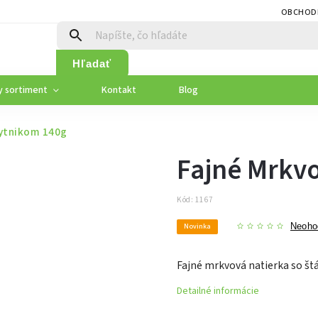
OBCHOD
Hľadať
y sortiment
Kontakt
Blog
kytnikom 140g
Fajné Mrkv
Kód:
1167
Novinka
Neoho
Fajné mrkvová natierka so št
Detailné informácie