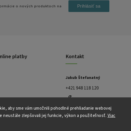
Prihlásiť sa
nformácie o nových produktoch na
nline platby
Kontakt
Jakub Štefanatný
+421 948 118 120
ie, aby sme vám umožnili pohodlné prehliadanie webovej
e neustále zlepšovali jej funkcie, výkon a použiteľnosť.
Viac