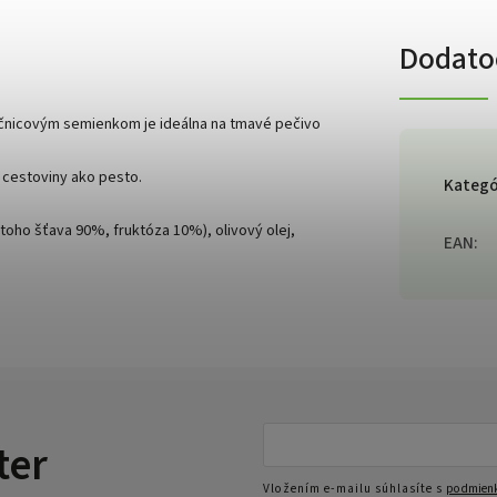
Dodato
ečnicovým semienkom je ideálna na tmavé pečivo
 cestoviny ako pesto.
Kategó
 toho šťava 90%, fruktóza 10%), olivový olej,
EAN
:
ter
Vložením e-mailu súhlasíte s
podmienk