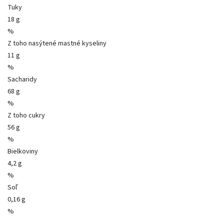
Tuky
18 g
%
Z toho nasýtené mastné kyseliny
11 g
%
Sacharidy
68 g
%
Z toho cukry
56 g
%
Bielkoviny
4,2 g
%
Soľ
0,16 g
%