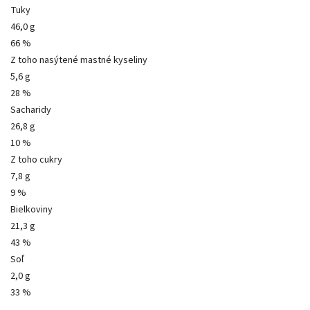
Tuky
46,0 g
66 %
Z toho nasýtené mastné kyseliny
5,6 g
28 %
Sacharidy
26,8 g
10 %
Z toho cukry
7,8 g
9 %
Bielkoviny
21,3 g
43 %
Soľ
2,0 g
33 %