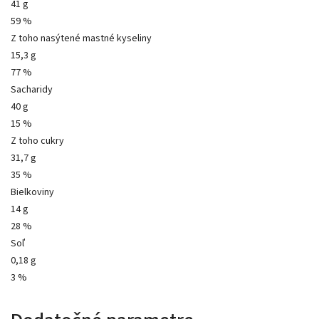
41 g
59 %
Z toho nasýtené mastné kyseliny
15,3 g
77 %
Sacharidy
40 g
15 %
Z toho cukry
31,7 g
35 %
Bielkoviny
14 g
28 %
Soľ
0,18 g
3 %