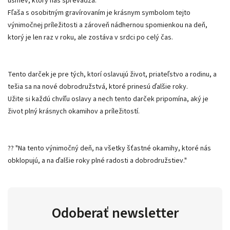
úsmev, ktorý nás sprevádza.
Fľaša s osobitným gravírovaním je krásnym symbolom tejto
výnimočnej príležitosti a zároveň nádhernou spomienkou na deň,
ktorý je len raz v roku, ale zostáva v srdci po celý čas.
Tento darček je pre tých, ktorí oslavujú život, priateľstvo a rodinu, a
tešia sa na nové dobrodružstvá, ktoré prinesú ďalšie roky.
Užite si každú chvíľu oslavy a nech tento darček pripomína, aký je
život plný krásnych okamihov a príležitostí.
?? "Na tento výnimočný deň, na všetky šťastné okamihy, ktoré nás
obklopujú, a na ďalšie roky plné radosti a dobrodružstiev."
Odoberať newsletter