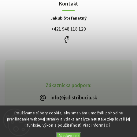
Kontakt
Jakub Štefanatný
+421 948 118 120
Zákaznícka podpora:
info@jsdistribucia.sk
Používame súbory cookie, aby sme vám umožnili pohodlné
prehliadanie webovej stránky a vďaka analýze neustále zlepšovali jej
funkcie, výkon a použiteľnosť.
Viac informácií
Copyright 2026
J.Š. Distribúcia
. Všetky práva vyhradené.
Vytvořil
Shoptet
| Design
Shoptak.cz
Nastavenie