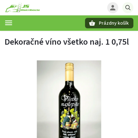
Prázdny košík
Hľadať
Dekoračné víno všetko naj. 1 0,75l