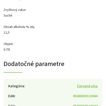
Zvyškový cukor
Suché
Obsah alkoholu % obj.
12,5
Objem
0.75l
Dodatočné parametre
Kategória
:
Červené vína
EAN
:
8588003510044
EAN
:
8588003510044